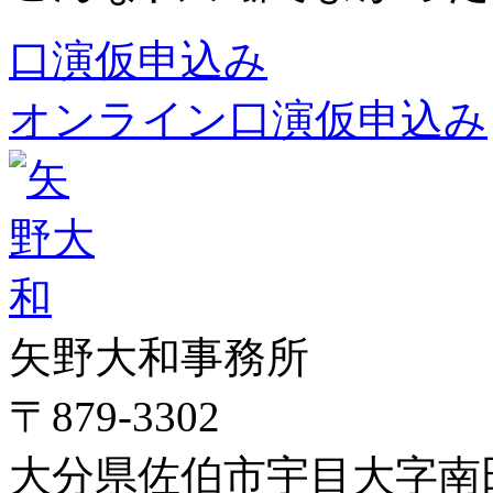
口演仮申込み
オンライン口演仮申込み
矢野大和事務所
〒879-3302
大分県佐伯市宇目大字南田