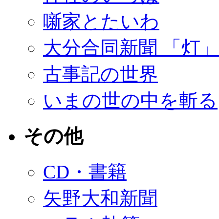
噺家とたいわ
大分合同新聞 「灯
古事記の世界
いまの世の中を斬る
その他
CD・書籍
矢野大和新聞