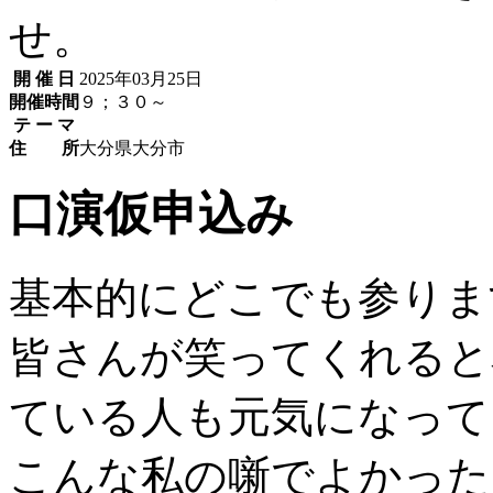
せ。
開 催 日
2025年03月25日
開催時間
９；３０～
テ ー マ
住 所
大分県大分市
口演仮申込み
基本的にどこでも参りま
皆さんが笑ってくれると
ている人も元気になって
こんな私の噺でよかった