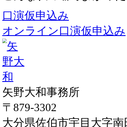
口演仮申込み
オンライン口演仮申込み
矢野大和事務所
〒879-3302
大分県佐伯市宇目大字南田