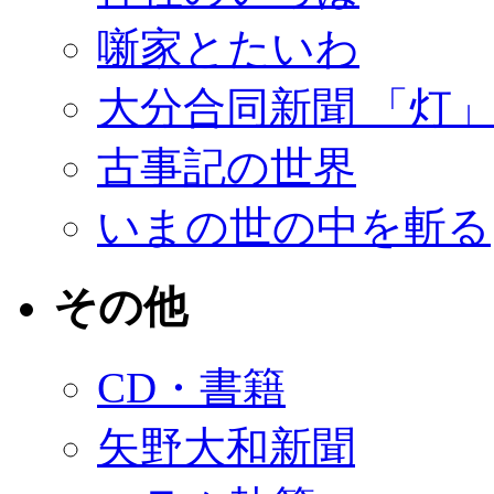
噺家とたいわ
大分合同新聞 「灯
古事記の世界
いまの世の中を斬る
その他
CD・書籍
矢野大和新聞