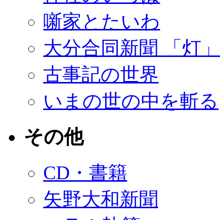
噺家とたいわ
大分合同新聞 「灯
古事記の世界
いまの世の中を斬る
その他
CD・書籍
矢野大和新聞