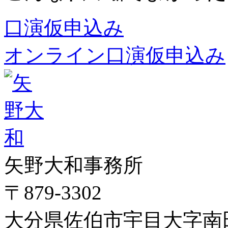
口演仮申込み
オンライン口演仮申込み
矢野大和事務所
〒879-3302
大分県佐伯市宇目大字南田