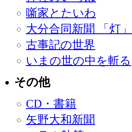
噺家とたいわ
大分合同新聞 「灯
古事記の世界
いまの世の中を斬る
その他
CD・書籍
矢野大和新聞