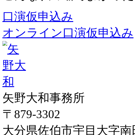
口演仮申込み
オンライン口演仮申込み
矢野大和事務所
〒879-3302
大分県佐伯市宇目大字南田