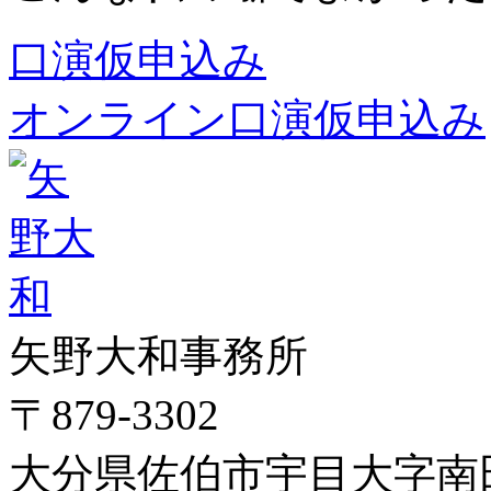
口演仮申込み
オンライン口演仮申込み
矢野大和事務所
〒879-3302
大分県佐伯市宇目大字南田