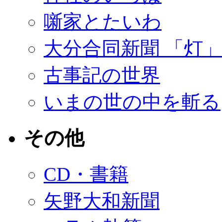
噺家とたいわ
大分合同新聞 「灯
古事記の世界
いまの世の中を斬る
その他
CD・書籍
矢野大和新聞