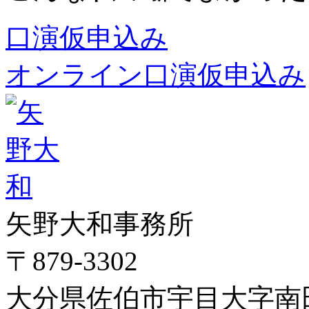
口演仮申込み
オンライン口演仮申込み
矢野大和事務所
〒879-3302
大分県佐伯市宇目大字南田