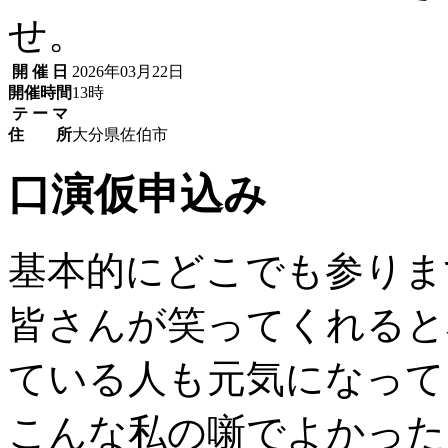
せ。
開 催 日
2026年03月22日
開催時間
13時
テ ー マ
住 所
大分県佐伯市
口演仮申込み
基本的にどこでも参りま
皆さんが笑ってくれると
ている人も元気になって
こんな私の噺でよかった