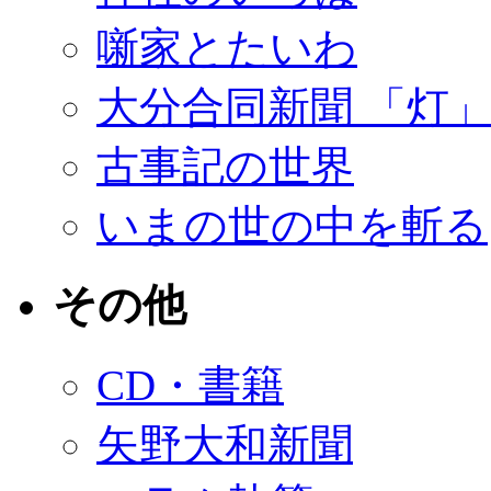
噺家とたいわ
大分合同新聞 「灯
古事記の世界
いまの世の中を斬る
その他
CD・書籍
矢野大和新聞