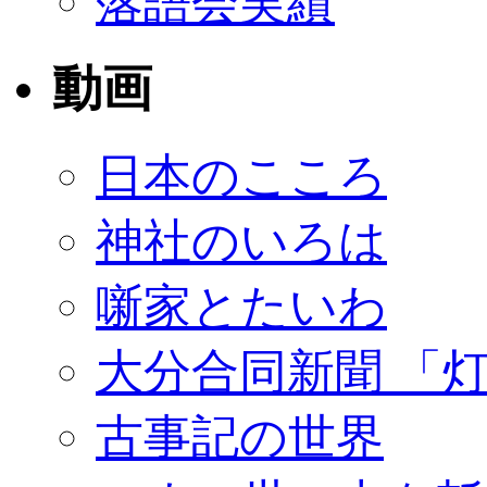
落語会実績
動画
日本のこころ
神社のいろは
噺家とたいわ
大分合同新聞 「
古事記の世界