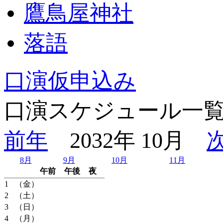
鷹鳥屋神社
落語
口演仮申込み
口演スケジュール一
前年
2032年 10月
8月
9月
10月
11月
午前
午後
夜
1
（金）
2
（土）
3
（日）
4
（月）