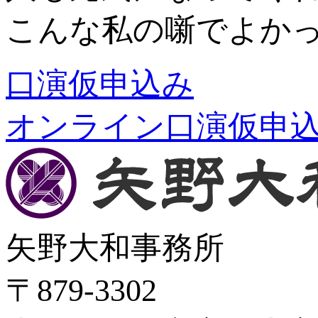
こんな私の噺でよか
口演仮申込み
オンライン口演仮申
矢野大和事務所
〒879-3302