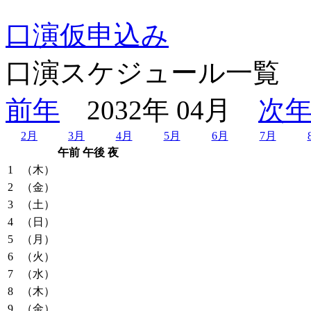
口演仮申込み
口演スケジュール一覧
前年
2032年 04月
次
2月
3月
4月
5月
6月
7月
午前
午後
夜
1
（木）
2
（金）
3
（土）
4
（日）
5
（月）
6
（火）
7
（水）
8
（木）
9
（金）