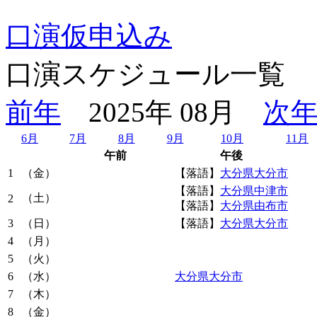
口演仮申込み
口演スケジュール一覧
前年
2025年 08月
次
6月
7月
8月
9月
10月
11月
午前
午後
1
（金）
【落語】
大分県大分市
【落語】
大分県中津市
（土）
2
【落語】
大分県由布市
3
（日）
【落語】
大分県大分市
4
（月）
5
（火）
6
（水）
大分県大分市
7
（木）
8
（金）