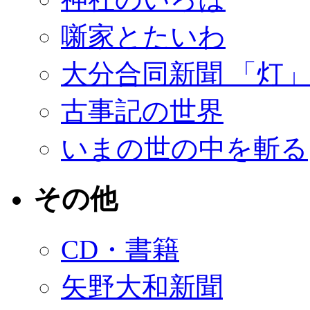
噺家とたいわ
大分合同新聞 「灯
古事記の世界
いまの世の中を斬る
その他
CD・書籍
矢野大和新聞