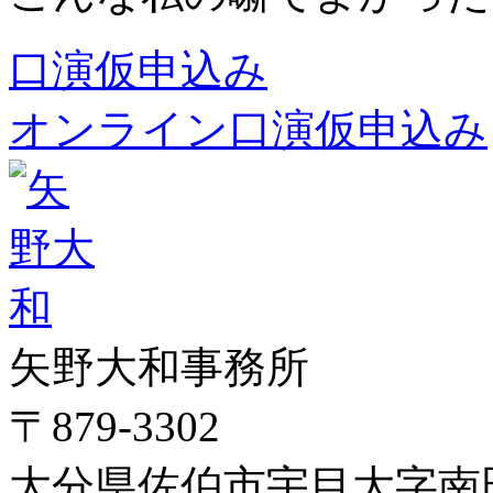
口演仮申込み
オンライン口演仮申込み
矢野大和事務所
〒879-3302
大分県佐伯市宇目大字南田