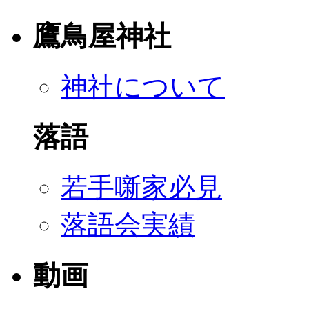
鷹鳥屋神社
神社について
落語
若手噺家必見
落語会実績
動画