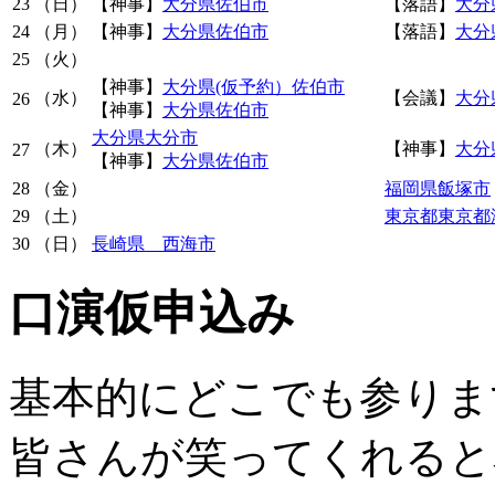
23
（日）
【神事】
大分県佐伯市
【落語】
大分
24
（月）
【神事】
大分県佐伯市
【落語】
大分
25
（火）
【神事】
大分県(仮予約）佐伯市
（水）
【会議】
大分
26
【神事】
大分県佐伯市
大分県大分市
（木）
【神事】
大分
27
【神事】
大分県佐伯市
28
（金）
福岡県飯塚市
29
（土）
東京都東京都
30
（日）
長崎県 西海市
口演仮申込み
基本的にどこでも参りま
皆さんが笑ってくれると