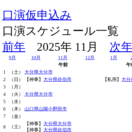
口演仮申込み
口演スケジュール一覧
前年
2025年 11月
次
9月
10月
11月
12月
1月
午前
午
1
（土）
大分県大分市
2
（日）
【神事】
大分県佐伯市
【私用】
大分
3
（月）
4
（火）
大分県大分市
5
（水）
6
（木）
山口県山陽小野田市
7
（金）
【神事】
大分県大分市
（土）
8
【神事】
大分県佐伯市