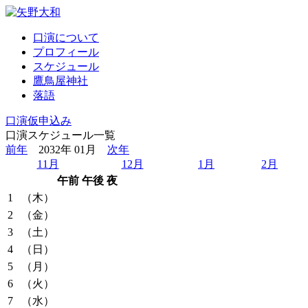
口演について
プロフィール
スケジュール
鷹鳥屋神社
落語
口演仮申込み
口演スケジュール一覧
前年
2032年 01月
次年
11月
12月
1月
2月
午前
午後
夜
1
（木）
2
（金）
3
（土）
4
（日）
5
（月）
6
（火）
7
（水）