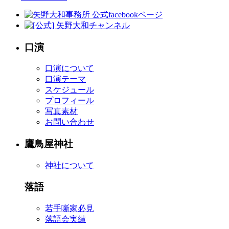
口演
口演について
口演テーマ
スケジュール
プロフィール
写真素材
お問い合わせ
鷹鳥屋神社
神社について
落語
若手噺家必見
落語会実績